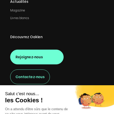
Actualités
Magazine
Livres blancs
Découvrez Oaklen
Rejoignez-nous
Contactez-nous
Salut c'est nous...
les Cookies !
©
Copyright 2022 Oaklen Consulting. Tous les droits sont
On a attendu d'être sûrs que le contenu de
réservés.
ce site vous intéresse avant de vous